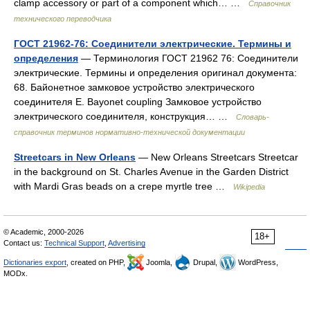
clamp accessory or part of a component which… …
Справочник
технического переводчика
ГОСТ 21962-76: Соединители электрические. Термины и
определения
— Терминология ГОСТ 21962 76: Соединители
электрические. Термины и определения оригинал документа:
68. Байонетное замковое устройство электрического
соединителя Е. Bayonet coupling Замковое устройство
электрического соединителя, конструкция… …
Словарь-
справочник терминов нормативно-технической документации
Streetcars in New Orleans
— New Orleans Streetcars Streetcar
in the background on St. Charles Avenue in the Garden District
with Mardi Gras beads on a crepe myrtle tree …
Wikipedia
© Academic, 2000-2026
18+
Contact us:
Technical Support
,
Advertising
Dictionaries export
, created on PHP,
Joomla,
Drupal,
WordPress,
MODx.